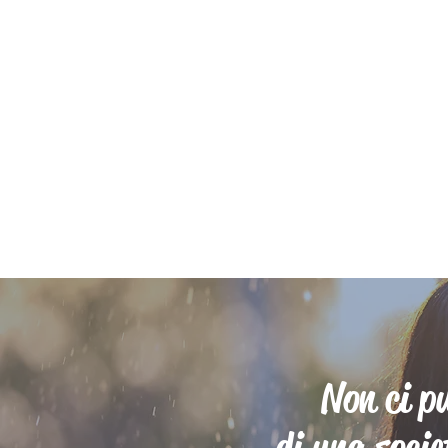
Non ci pu
di una socie