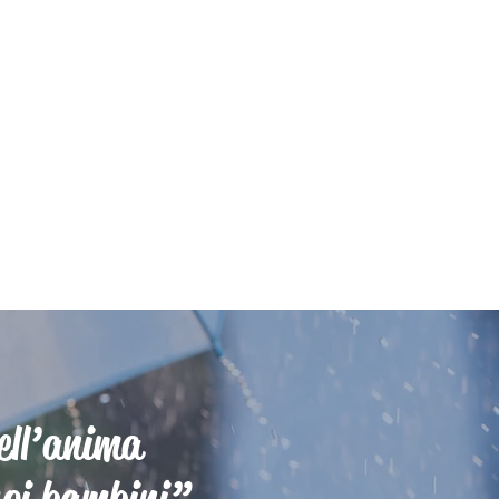
dell’anima
suoi bambini”