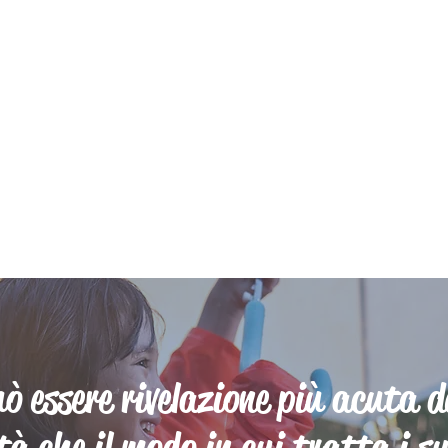
ò essere rivelazione più acuta 
tà che il modo in cui tratta i 