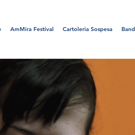
e
AmMira Festival
Cartoleria Sospesa
Band